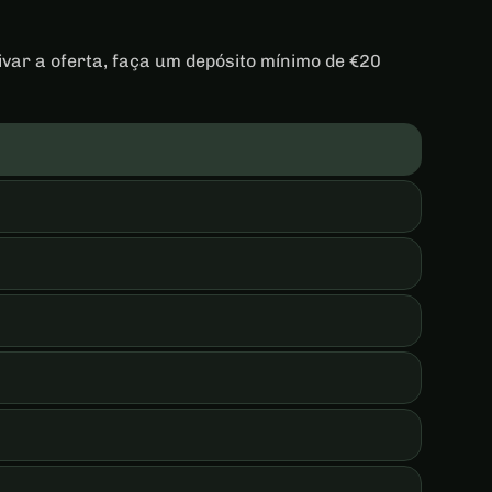
var a oferta, faça um depósito mínimo de €20