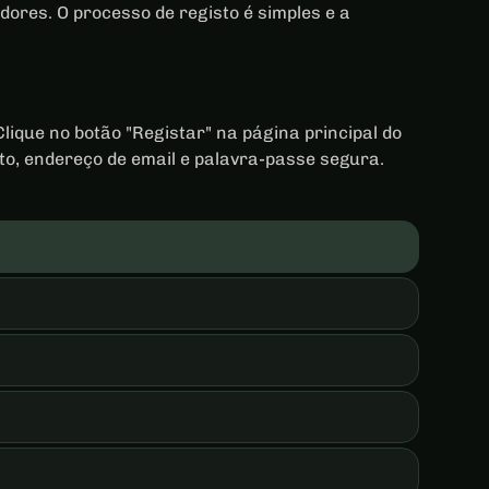
ores. O processo de registo é simples e a
lique no botão "Registar" na página principal do
o, endereço de email e palavra-passe segura.