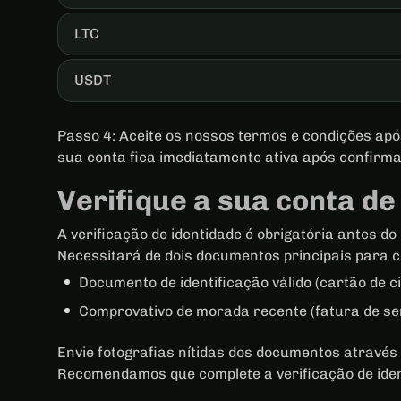
LTC
USDT
Passo 4: Aceite os nossos termos e condições após
sua conta fica imediatamente ativa após confirma
Verifique a sua conta de
A verificação de identidade é obrigatória antes 
Necessitará de dois documentos principais para c
Documento de identificação válido (cartão de 
Comprovativo de morada recente (fatura de ser
Envie fotografias nítidas dos documentos através 
Recomendamos que complete a verificação de identi