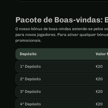
Pacote de Boas-vindas: 
O nosso bônus de boas-vindas estende-se pelos v
para novos jogadores. Para ativar qualquer bónus
promocionais.
Depósito
Valor
1º Depósito
€20
2º Depósito
€20
3º Depósito
€20
4º Depósito
€20