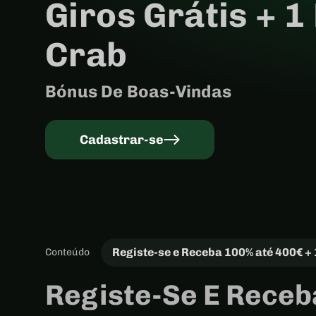
Giros Grátis + 1
Crab
Bónus De Boas-Vindas
Cadastrar-se
Registe-se e Receba 100% até 400€ +
Conteúdo
Registe-Se E Receb