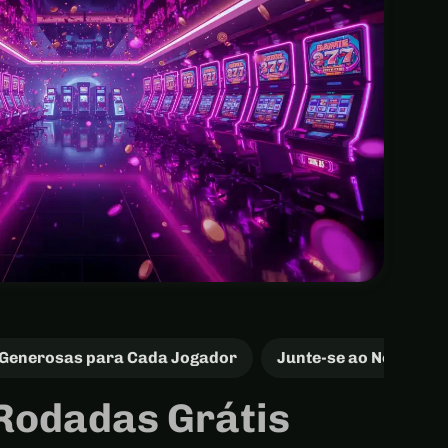
Generosas para Cada Jogador
Junte-se ao Nosso Cl
Rodadas Grátis