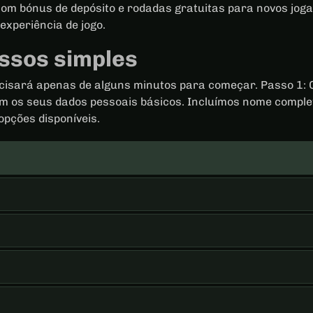
m bónus de depósito e rodadas gratuitas para novos jogad
experiência de jogo.
assos simples
ecisará apenas de alguns minutos para começar. Passo 1: C
m os seus dados pessoais básicos. Incluímos nome complet
opções disponíveis.