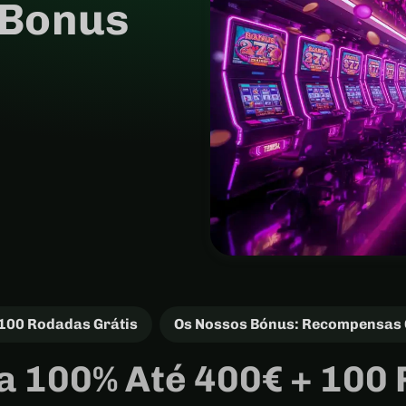
 Bonus
 100 Rodadas Grátis
Os Nossos Bónus: Recompensas 
a 100% Até 400€ + 100 